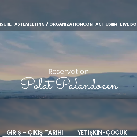
ISURE
TASTE
MEETING / ORGANIZATION
CONTACT US
LIVE
ISO
Reservation
Polat Palandoken
GIRIŞ - ÇIKIŞ TARIHI
YETIŞKIN-ÇOCUK