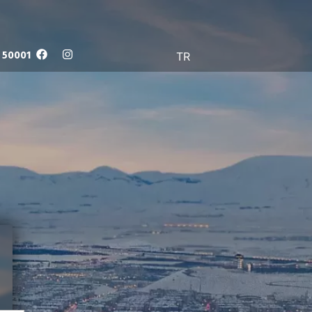
 50001
TR