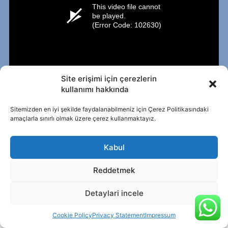
Site erişimi için çerezlerin
kullanımı hakkında
Sitemizden en iyi şekilde faydalanabilmeniz için
Çerez Politikasındaki
amaçlarla sınırlı olmak üzere çerez kullanmaktayız.
Kabul
Reddetmek
Detaylari incele
Her hakkı saklıdır. KVKK
Cookie Policy
Privacy Statement
Impressum