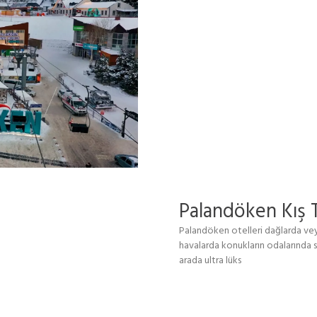
Palandöken Kış T
Palandöken otelleri dağlarda veya
havalarda konukların odalarında s
arada ultra lüks